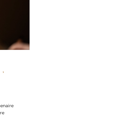
Comme eux, rejoignez-nous, 
tenaire
re