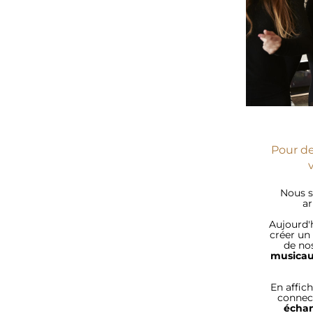
Pour de
Nous s
ar
Aujourd'
créer un
de nos
musica
En affic
connect
échan