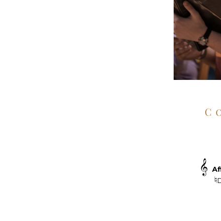
𝄞 
Af
♮
D