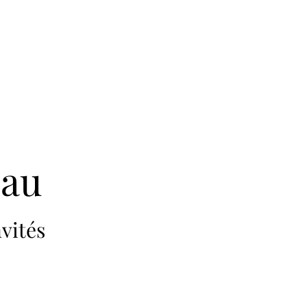
eau
vités