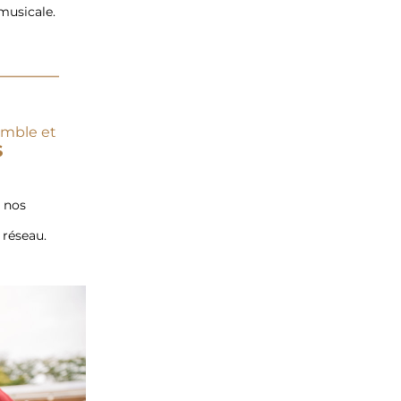
 musicale.
mble et 
S
 nos 
 réseau. 