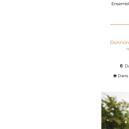
Ensemble
Donnons
n
📔 D
☎️ Dans 