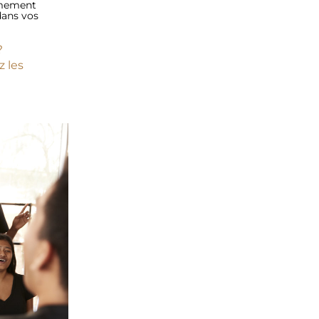
ement  
ans vos 
? 
Donnez-vous de la visibilité en célébrant nos liens et favorisez les 