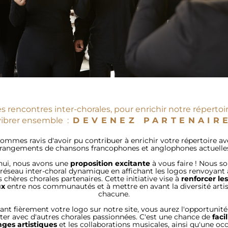
s rencontres inter-chorales, pour enrichir notre répertoir
vibrer ensemble  :  
DEVENEZ PARTENAIR
ommes ravis d'avoir pu contribuer à enrichir votre répertoire av
rangements de chansons francophones et anglophones actuelles
hui, nous avons une 
proposition excitante
 à vous faire ! Nous so
 réseau inter-choral dynamique en affichant les logos renvoyant a
 chères chorales partenaires. Cette initiative vise à
 renforcer les 
ux
 entre nos communautés et à mettre en avant la diversité artis
chacune.
hant fièrement votre logo sur notre site, vous aurez l'opportunité
er avec d'autres chorales passionnées. C'est une chance de 
facil
ges artistiques 
et les collaborations musicales, ainsi qu'une occ