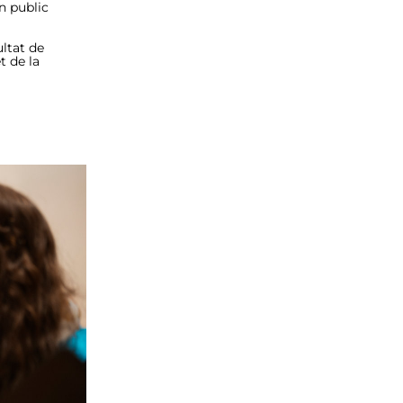
n public 
ultat de 
 de la 