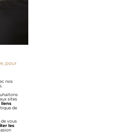
e, pour 
E
ec nos 
.  
uhaitons 
ux sites 
liens 
tique de 
 de vous 
iter les 
asion 