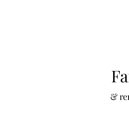
Fa
& re